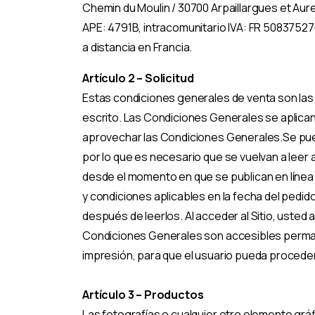
Chemin du Moulin / 30700 Arpaillargues et Aur
APE: 4791B, intracomunitario IVA: FR 508375276.
a distancia en Francia.
Artículo 2 – Solicitud
Estas condiciones generales de venta son las 
escrito. Las Condiciones Generales se aplican
aprovechar las Condiciones Generales.Se pued
por lo que es necesario que se vuelvan a leer a
desde el momento en que se publican en línea 
y condiciones aplicables en la fecha del pedi
después de leerlos. Al acceder al Sitio, usted
Condiciones Generales son accesibles perman
impresión, para que el usuario pueda proceder
Artículo 3 – Productos
Las fotografías o cualquier otro elemento gráf