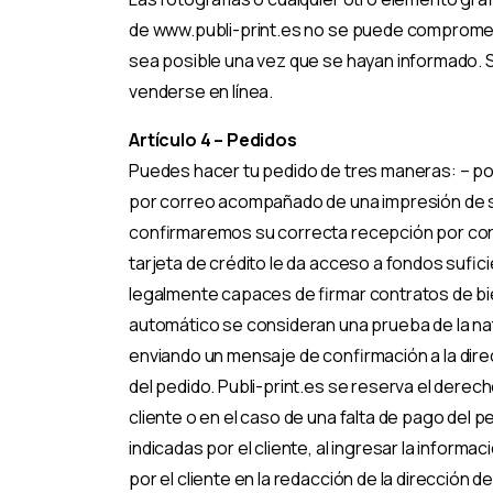
de www.publi-print.es no se puede compromet
sea posible una vez que se hayan informado.
venderse en línea.
Artículo 4 – Pedidos
Puedes hacer tu pedido de tres maneras: – por 
por correo acompañado de una impresión de su
confirmaremos su correcta recepción por corre
tarjeta de crédito le da acceso a fondos sufici
legalmente capaces de firmar contratos de bien
automático se consideran una prueba de la natu
enviando un mensaje de confirmación a la direc
del pedido. Publi-print.es se reserva el derec
cliente o en el caso de una falta de pago del 
indicadas por el cliente, al ingresar la infor
por el cliente en la redacción de la dirección d