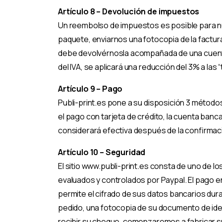
Artículo 8 – Devolución de impuestos
Un reembolso de impuestos es posible para nue
paquete, enviarnos una fotocopia de la factura
debe devolvérnosla acompañada de una cuenta 
del IVA, se aplicará una reducción del 3% a las 
Artículo 9 – Pago
Publi-print.es pone a su disposición 3 método
el pago con tarjeta de crédito, la cuenta bancar
considerará efectiva después de la confirmaci
Artículo 10 – Seguridad
El sitio www.publi-print.es consta de uno de 
evaluados y controlados por Paypal. El pago en
permite el cifrado de sus datos bancarios dur
pedido, una fotocopia de su documento de iden
recibir su cheque, comenzaremos a fabricar su