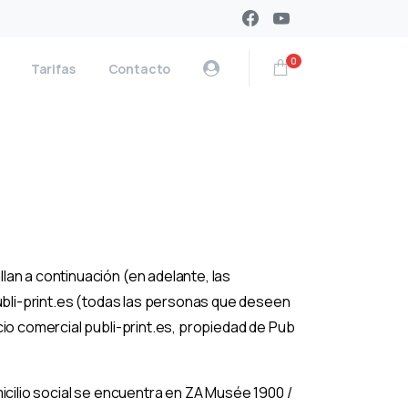
0
Tarifas
Contacto
an a continuación (en adelante, las
publi-print.es (todas las personas que deseen
cio comercial publi-print.es, propiedad de Pub
icilio social se encuentra en ZA Musée 1900 /