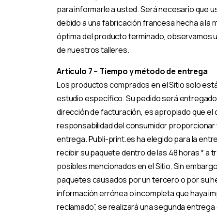
para informarle a usted. Será necesario que u
debido a una fabricación francesa hecha a la 
óptima del producto terminado, observamos u
de nuestros talleres.
Artículo 7 – Tiempo y método de entrega
Los productos comprados en el Sitio solo está
estudio específico. Su pedido será entregado en
dirección de facturación, es apropiado que e
responsabilidad del consumidor proporcionar to
entrega. Publi-print.es ha elegido para la ent
recibir su paquete dentro de las 48 horas * a 
posibles mencionados en el Sitio. Sin embarg
paquetes causados por un tercero o por su he
información errónea o incompleta que haya imp
reclamado”, se realizará una segunda entrega d