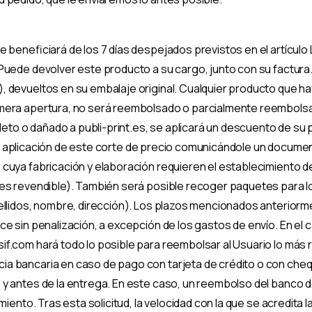
 beneficiará de los 7 días despejados previstos en el artículo
 Puede devolver este producto a su cargo, junto con su factur
 devueltos en su embalaje original. Cualquier producto que h
mera apertura, no será reembolsado o parcialmente reembolsad
pleto o dañado a publi-print.es, se aplicará un descuento de su
nte la aplicación de este corte de precio comunicándole un docum
cuya fabricación y elaboración requieren el establecimiento d
 es revendible). También será posible recoger paquetes para 
ellidos, nombre, dirección). Los plazos mencionados anteriorme
e sin penalización, a excepción de los gastos de envío. En el c
f.com hará todo lo posible para reembolsar al Usuario lo más 
a bancaria en caso de pago con tarjeta de crédito o con cheq
 antes de la entrega. En este caso, un reembolso del banco del
miento. Tras esta solicitud, la velocidad con la que se acredita 