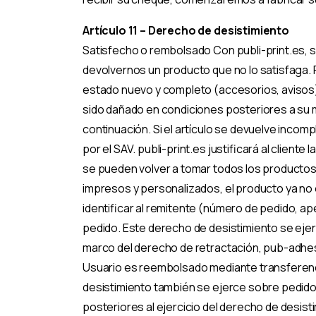
Artículo 11 – Derecho de desistimiento
Satisfecho o rembolsado Con publi-print.es, se
devolvernos un producto que no lo satisfaga.
estado nuevo y completo (accesorios, avisos),
sido dañado en condiciones posteriores a su 
continuación. Si el artículo se devuelve incom
por el SAV. publi-print.es justificará al clie
se pueden volver a tomar todos los productos 
impresos y personalizados, el producto ya no
identificar al remitente (número de pedido, ap
pedido. Este derecho de desistimiento se ejerc
marco del derecho de retractación, pub-adhesi
Usuario es reembolsado mediante transferenci
desistimiento también se ejerce sobre pedido y
posteriores al ejercicio del derecho de desisti