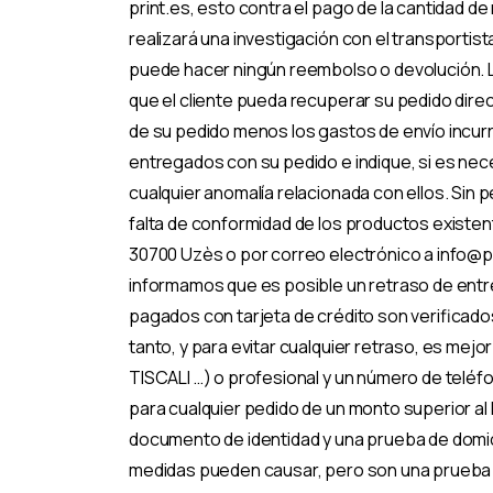
print.es, esto contra el pago de la cantidad d
realizará una investigación con el transportis
puede hacer ningún reembolso o devolución. L
que el cliente pueda recuperar su pedido dire
de su pedido menos los gastos de envío incurr
entregados con su pedido e indique, si es nec
cualquier anomalía relacionada con ellos. Sin 
falta de conformidad de los productos existen
30700 Uzès o por correo electrónico a info@p
informamos que es posible un retraso de entr
pagados con tarjeta de crédito son verificados
tanto, y para evitar cualquier retraso, es me
TISCALI …) o profesional y un número de teléf
para cualquier pedido de un monto superior al l
documento de identidad y una prueba de domic
medidas pueden causar, pero son una prueba d