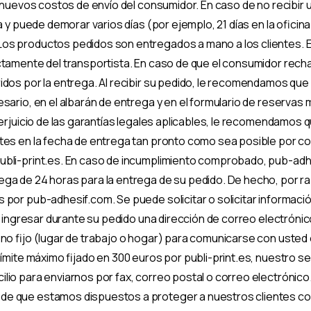
e nuevos costos de envío del consumidor. En caso de no recibir 
ta y puede demorar varios días (por ejemplo, 21 días en la ofici
os productos pedidos son entregados a mano a los clientes. E
ctamente del transportista. En caso de que el consumidor recha
idos por la entrega. Al recibir su pedido, le recomendamos que
esario, en el albarán de entrega y en el formulario de reserva
perjuicio de las garantías legales aplicables, le recomendamos 
tes en la fecha de entrega tan pronto como sea posible por cor
ubli-print.es. En caso de incumplimiento comprobado, pub-adh
ega de 24 horas para la entrega de su pedido. De hecho, por r
 por pub-adhesif.com. Se puede solicitar o solicitar información
jor ingresar durante su pedido una dirección de correo electr
ono fijo (lugar de trabajo o hogar) para comunicarse con usted
ímite máximo fijado en 300 euros por publi-print.es, nuestro serv
ilio para enviarnos por fax, correo postal o correo electróni
e que estamos dispuestos a proteger a nuestros clientes contr