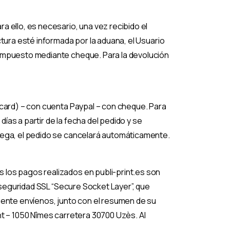
 ello, es necesario, una vez recibido el
tura esté informada por la aduana, el Usuario
 impuesto mediante cheque. Para la devolución
rcard) – con cuenta Paypal – con cheque. Para
días a partir de la fecha del pedido y se
niega, el pedido se cancelará automáticamente.
 los pagos realizados en publi-print.es son
e seguridad SSL “Secure Socket Layer”, que
mente envíenos, junto con el resumen de su
nt – 1050 Nîmes carretera 30700 Uzès. Al