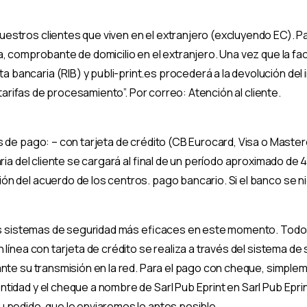
stros clientes que viven en el extranjero (excluyendo EC). Para
, comprobante de domicilio en el extranjero. Una vez que la fac
bancaria (RIB) y publi-print.es procederá a la devolución del
“tarifas de procesamiento”. Por correo: Atención al cliente.
s de pago: – con tarjeta de crédito (CB Eurocard, Visa o Maste
ia del cliente se cargará al final de un período aproximado de 4 
ón del acuerdo de los centros. pago bancario. Si el banco se 
los sistemas de seguridad más eficaces en este momento. Todos
 línea con tarjeta de crédito se realiza a través del sistema d
ante su transmisión en la red. Para el pago con cheque, simple
tidad y el cheque a nombre de Sarl Pub Eprint en Sarl Pub Epri
 pedido, que le enviaremos lo antes posible.