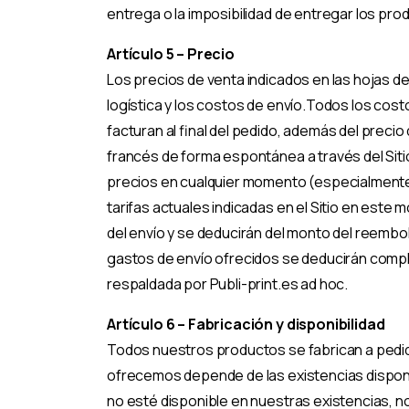
entrega o la imposibilidad de entregar los p
Artículo 5 – Precio
Los precios de venta indicados en las hojas de p
logística y los costos de envío.Todos los cost
facturan al final del pedido, además del precio
francés de forma espontánea a través del Siti
precios en cualquier momento (especialmente 
tarifas actuales indicadas en el Sitio en es
del envío y se deducirán del monto del reembols
gastos de envío ofrecidos se deducirán compl
respaldada por Publi-print.es ad hoc.
Artículo 6 – Fabricación y disponibilidad
Todos nuestros productos se fabrican a pedido 
ofrecemos depende de las existencias disponib
no esté disponible en nuestras existencias, n