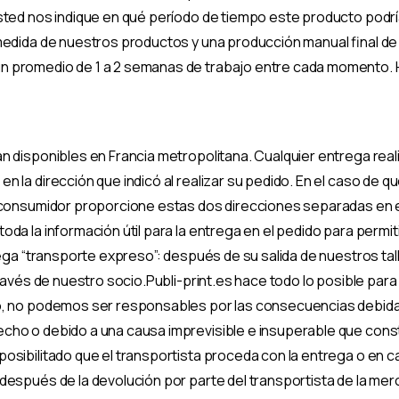
sted nos indique en qué período de tiempo este producto podría
medida de nuestros productos y una producción manual final de
n promedio de 1 a 2 semanas de trabajo entre cada momento. H
n disponibles en Francia metropolitana. Cualquier entrega rea
 la dirección que indicó al realizar su pedido. En el caso de qu
l consumidor proporcione estas dos direcciones separadas en e
da la información útil para la entrega en el pedido para permiti
rega “transporte expreso”: después de su salida de nuestros ta
través de nuestro socio.Publi-print.es hace todo lo posible pa
o, no podemos ser responsables por las consecuencias debidas 
cho o debido a una causa imprevisible e insuperable que const
osibilitado que el transportista proceda con la entrega o en c
espués de la devolución por parte del transportista de la merca