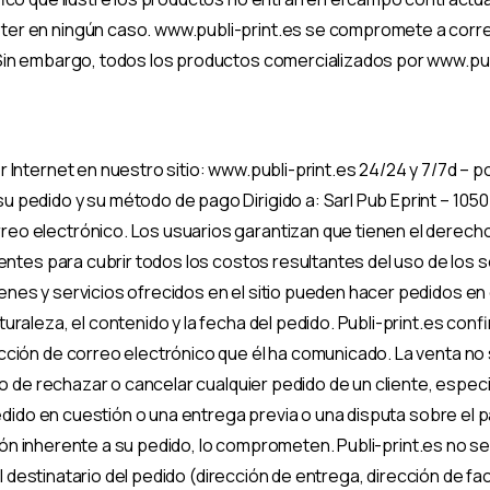
er en ningún caso. www.publi-print.es se compromete a corre
 Sin embargo, todos los productos comercializados por www.pu
Internet en nuestro sitio: www.publi-print.es 24/24 y 7/7d – p
 pedido y su método de pago Dirigido a: Sarl Pub Eprint – 105
o electrónico. Los usuarios garantizan que tienen el derecho to
entes para cubrir todos los costos resultantes del uso de los s
es y servicios ofrecidos en el sitio pueden hacer pedidos en el
raleza, el contenido y la fecha del pedido. Publi-print.es confi
ción de correo electrónico que él ha comunicado. La venta no s
ho de rechazar o cancelar cualquier pedido de un cliente, espe
pedido en cuestión o una entrega previa o una disputa sobre el
mación inherente a su pedido, lo comprometen. Publi-print.es no
el destinatario del pedido (dirección de entrega, dirección de fa