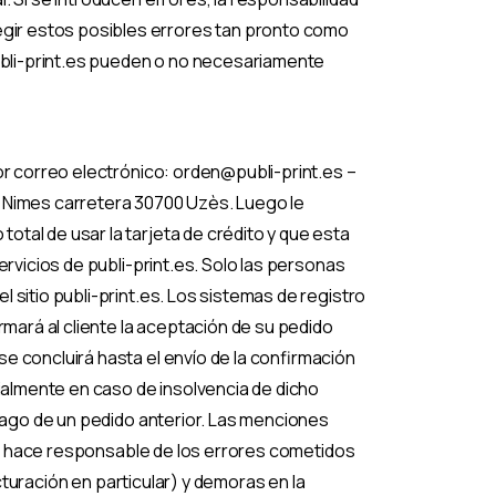
gir estos posibles errores tan pronto como
bli-print.es pueden o no necesariamente
or correo electrónico: orden@publi-print.es –
0 Nimes carretera 30700 Uzès. Luego le
tal de usar la tarjeta de crédito y que esta
ervicios de publi-print.es. Solo las personas
 sitio publi-print.es. Los sistemas de registro
rmará al cliente la aceptación de su pedido
e concluirá hasta el envío de la confirmación
cialmente en caso de insolvencia de dicho
 pago de un pedido anterior. Las menciones
 se hace responsable de los errores cometidos
cturación en particular) y demoras en la