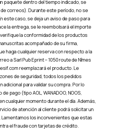
un paquete dentro del tiempo indicado, se
na de correos). Durante este período, no se
n este caso, se deja un aviso de paso para
ce la entrega, se le reembolsará el importe
 verifique la conformidad de los productos
s manuscritas acompañado de su firma,
que haga cualquier reserva con respecto a la
reo a Sarl Pub Eprint – 1050 route de Nîmes
esif.com reemplazará el producto. Le
azones de seguridad, todos los pedidos
 adicional para validar su compra. Por lo
ónico de pago (tipo AOL, WANADOO, NOOS,
 en cualquier momento durante el día. Además,
icio de atención al cliente podrá solicitar un
co. Lamentamos los inconvenientes que estas
a el fraude con tarjetas de crédito.