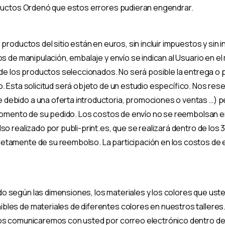
roductos Ordenó que estos errores pudieran engendrar.
roductos del sitio están en euros, sin incluir impuestos y sin in
os de manipulación, embalaje y envío se indican al Usuario en 
 de los productos seleccionados. No será posible la entrega o p
o. Esta solicitud será objeto de un estudio específico. Nos re
debido a una oferta introductoria, promociones o ventas …) 
te momento de su pedido. Los costos de envío no se reembolsan
o realizado por publi-print.es, que se realizará dentro de los 30
etamente de su reembolso. La participación en los costos de e
según las dimensiones, los materiales y los colores que usted 
les de materiales de diferentes colores en nuestros talleres.
os comunicaremos con usted por correo electrónico dentro de lo