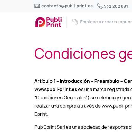
contacto@publi-print.es
932 202 891
Empiece a crear su anun
Condiciones ge
Artículo 1 – Introducción – Preámbulo – Ge
www.publi-print.es
es una marca registrada d
“Condiciones Generales”) se celebran y rigen l
realizar una compra a través de www.publi-prin
Eprint.
Pub Eprint Sarl es una sociedad de responsabil