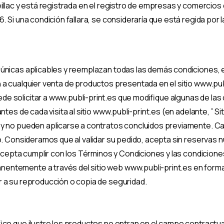
eillac y está registrada en el registro de empresas y comercio
 Si una condición fallara, se consideraría que está regida por l
únicas aplicables y reemplazan todas las demás condiciones, e
 a cualquier venta de productos presentada en el sitio www.pu
e solicitar a www.publi-print.es que modifique algunas de las
ntes de cada visita al sitio www.publi-print.es (en adelante, ” S
y no pueden aplicarse a contratos concluidos previamente. Cad
do. Consideramos que al validar su pedido, acepta sin reservas
 acepta cumplir con los Términos y Condiciones y las condicion
entemente a través del sitio web www.publi-print.es en for
 a su reproducción o copia de seguridad.
ico que ilustre los productos no entran en el campo contractual