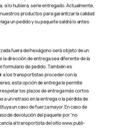
, si lo hubiera, serle entregado. Actualmente,
 nuestros productos para garantizar la calidad
aga un pedido y su paquete saldrá lo antes
lizada fuera del hexágono será objeto de un
e la dirección de entrega sea diferente de la
l formulario de pedido. También es
r a los transportistas proceder con la
lleres, esta opción de entrega le permite
ra respetar los plazos de entrega más cortos
a un retraso en la entrega o la pérdida de
ituya un caso de fuerza mayor. En caso de
aso de devolución del paquete por “no
ncía al transportista del sitio www.publi-